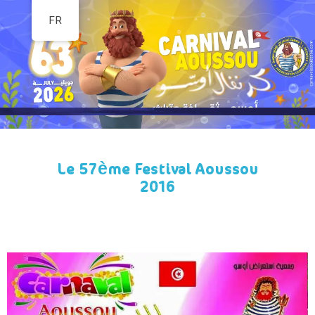
FR
Aller
au
contenu
Le 57ème Festival Aoussou
2016