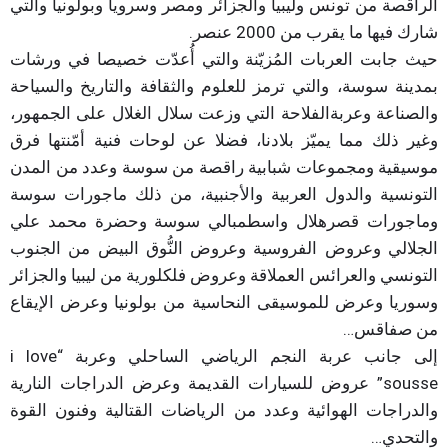
الراقصة من تونس وليبيا والجزائر ومصر وسرويا وبولونيا والتي
شارك فيها ما يقرب من 2000 عنصر.
حيث جابت العربات المُزيّنة والتي أُعدّت خصيصا في ورشات
بمدينة سوسة، والتي ترمز للعلوم والثقافة والتاريخ والسياحة
والصناعة وعربةالفلاحة التي وزعت سلال الغلال على الجمهور،
وغير ذلك مما يميّز بلادنا، فضلا عن لوحات فنية أمّنتها فرق
موسيقية ومجموعات شبابية راقصة من سوسة وعدد من المدن
التونسية والدول العربية والأجنبية، من ذلك ماجورات سوسة
وماجورات قصرهلال واسطمبالي سوسة وحضرة محمد علي
الجلالي وعروض الفروسية وعروض النُّوق البيض من الجنوب
التونسي والعرائس العملاقة وعروض فلكلورية من ليبيا والجزائر
وسوريا وعرض للموسيقى النحاسية من بولونيا وعرض الإيقاع
من صفاقس…
إلى جانب عربة النجم الرياضي الساحلي وعربة “i love
sousse” عروض للسيارات القديمة وعرض الدراجات النارية
والدراجات الهوائية وعدد من الرياضات القتالية وفنون القوة
والتحدي…