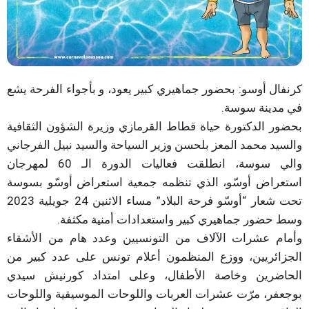
كرنفال أوسو: بحضور جماهيري كبير يعود، و بأجواء الفرحة يشع
في مدينة سوسة.
بحضور الدكتورة حياة قطاط القرمازي وزيرة الشؤون الثقافية
والسيد محمد المعز بلحسن وزير السياحة والسيد نبيل الفرجاني
والي سوسة، انطلقت فعاليات الدورة الـ 60 لمهرجان
استعراض أوسّو، الذي تنظمه جمعية استعراض أوسّو بسوسة
تحت شعار “أوسّو فرحة البلاد” مساء الاثنين 24 جويلية 2023
وسط حضور جماهيري كبير واستعدادات أمنية مكثفة.
وأمام عشرات الآلاف من التونسيين وعدد هام من الأشقاء
الجزائريين، ووزع المنظمون أعلام تونس على عدد كبير من
الحاضرين وخاصة الأطفال، وعلى امتداد كورنيش سيدي
بوجعفر، مرّت عشرات العربات واللوحات الموسيقية واللوحات